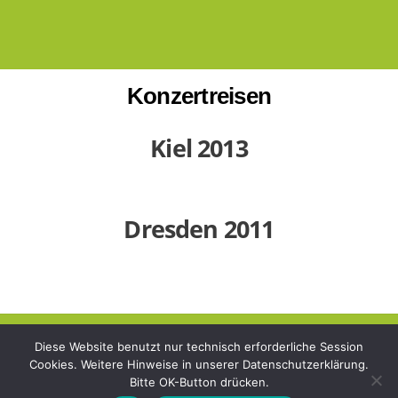
Konzertreisen
Kiel 2013
Dresden 2011
Diese Website benutzt nur technisch erforderliche Session
Back
©
Chor Provokal e.V.
2026
Cookies. Weitere Hinweise in unserer Datenschutzerklärung.
To
Bitte OK-Button drücken.