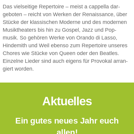
Das vielseiti­ge Reper­toire – meist a cappella dar­
geboten – reicht von Wer­ken der Re­nais­sance, über
Stücke der klassischen Mo­der­ne und des mo­der­nen
Musik­thea­ters bis hin zu Gospel, Jazz und Pop­
musik. So gehören Werke von Or­ando di Las­so,
Hinde­mith und Weil ebenso zum Repertoire unseres
Chores wie Stücke von Queen oder den Beatles.
Einzelne Lieder sind auch ei­gens für Provokal ar­ran­
giert worden.
Aktuelles
Ein gutes neues Jahr euch
allen!